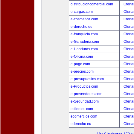
distribucioncomercial.com
Oferta
e-cargas.com
Oferta
e-cosmetica.com
Oferta
e-derecho.eu
Oferta
e-franquicia.com
Oferta
e-Ganaderia.com
Oferta
e-Honduras.com
Oferta
e-Oficina.com
Oferta
e-pago.com
Oferta
e-precios.com
Oferta
e-presupuestos.com
Oferta
e-Productos.com
Oferta
e-proveedores.com
Oferta
e-Seguridad.com
Oferta
eclientes.com
Oferta
ecomercios.com
Oferta
ederecho.eu
Oferta