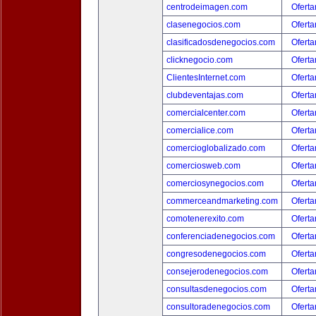
centrodeimagen.com
Oferta
clasenegocios.com
Oferta
clasificadosdenegocios.com
Oferta
clicknegocio.com
Oferta
ClientesInternet.com
Oferta
clubdeventajas.com
Oferta
comercialcenter.com
Oferta
comercialice.com
Oferta
comercioglobalizado.com
Oferta
comerciosweb.com
Oferta
comerciosynegocios.com
Oferta
commerceandmarketing.com
Oferta
comotenerexito.com
Oferta
conferenciadenegocios.com
Oferta
congresodenegocios.com
Oferta
consejerodenegocios.com
Oferta
consultasdenegocios.com
Oferta
consultoradenegocios.com
Oferta