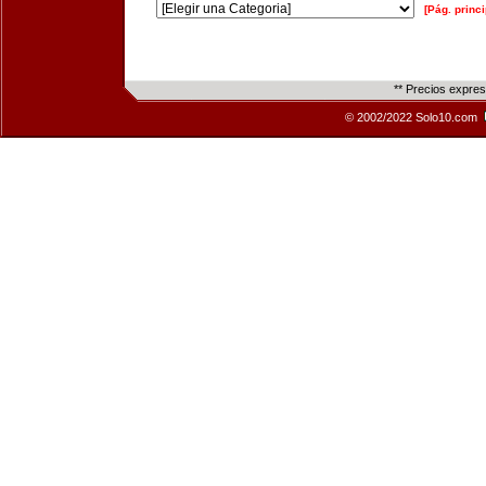
[Pág. princi
** Precios expre
© 2002/2022 Solo10.com