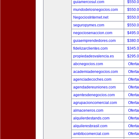
guiamercosul.com
$550.
mundodelosnegocios.com
$550.
NegociosInternet.net
$550.
seguropymes.com
$550.
negociosenaccion.com
$495.
guiaemprendedores.com
$380.
fidelizarclientes.com
$345.
propiedadesvalencia.es
$295.
abcnegocios.com
Oferta
academiadenegocios.com
Oferta
agenciadecoches.com
Oferta
agendadereuniones.com
Oferta
agentesdenegocios.com
Oferta
agrupacioncomercial.com
Oferta
almaceneros.com
Oferta
alquilerdestands.com
Oferta
alquileresbrasil.com
Oferta
ambitocomercial.com
Oferta