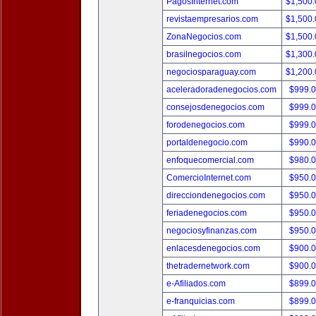
PagosInternet.com
$1,500
revistaempresarios.com
$1,500
ZonaNegocios.com
$1,500
brasilnegocios.com
$1,300
negociosparaguay.com
$1,200
aceleradoradenegocios.com
$999.
consejosdenegocios.com
$999.
forodenegocios.com
$999.
portaldenegocio.com
$990.
enfoquecomercial.com
$980.
ComercioInternet.com
$950.
direcciondenegocios.com
$950.
feriadenegocios.com
$950.
negociosyfinanzas.com
$950.
enlacesdenegocios.com
$900.
thetradernetwork.com
$900.
e-Afiliados.com
$899.
e-franquicias.com
$899.