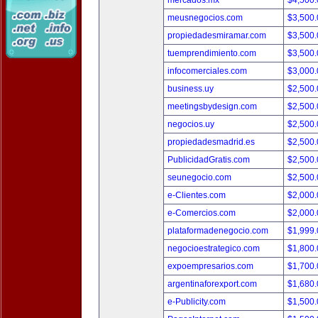
mercados.mx
$4,500
meusnegocios.com
$3,500
propiedadesmiramar.com
$3,500
tuemprendimiento.com
$3,500
infocomerciales.com
$3,000
business.uy
$2,500
meetingsbydesign.com
$2,500
negocios.uy
$2,500
propiedadesmadrid.es
$2,500
PublicidadGratis.com
$2,500
seunegocio.com
$2,500
e-Clientes.com
$2,000
e-Comercios.com
$2,000
plataformadenegocio.com
$1,999
negocioestrategico.com
$1,800
expoempresarios.com
$1,700
argentinaforexport.com
$1,680
e-Publicity.com
$1,500