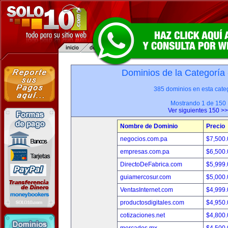
Dominios de la Categoría
385 dominios en esta categ
Mostrando 1 de 150
Ver siguientes 150 >>
Nombre de Dominio
Precio
negocios.com.pa
$7,500
empresas.com.pa
$6,500
DirectoDeFabrica.com
$5,999
guiamercosur.com
$5,000
VentasInternet.com
$4,999
productosdigitales.com
$4,950
cotizaciones.net
$4,800