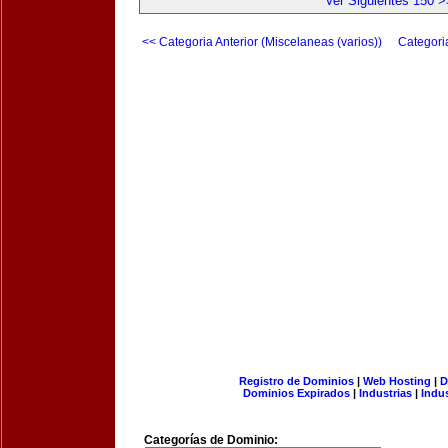
Ver Siguientes 150 >
<< Categoria Anterior (Miscelaneas (varios))
Categori
Registro de Dominios
|
Web Hosting
|
D
Dominios Expirados
|
Industrias
|
Indu
Categorías de Dominio: