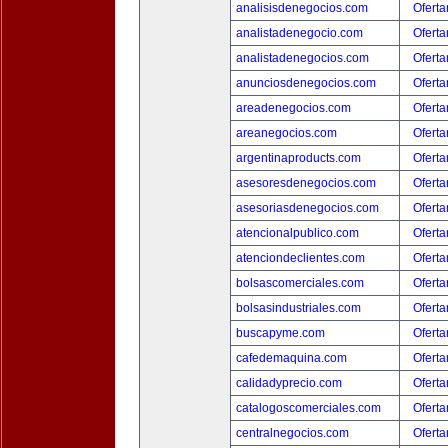
analisisdenegocios.com
Oferta
analistadenegocio.com
Oferta
analistadenegocios.com
Oferta
anunciosdenegocios.com
Oferta
areadenegocios.com
Oferta
areanegocios.com
Oferta
argentinaproducts.com
Oferta
asesoresdenegocios.com
Oferta
asesoriasdenegocios.com
Oferta
atencionalpublico.com
Oferta
atenciondeclientes.com
Oferta
bolsascomerciales.com
Oferta
bolsasindustriales.com
Oferta
buscapyme.com
Oferta
cafedemaquina.com
Oferta
calidadyprecio.com
Oferta
catalogoscomerciales.com
Oferta
centralnegocios.com
Oferta