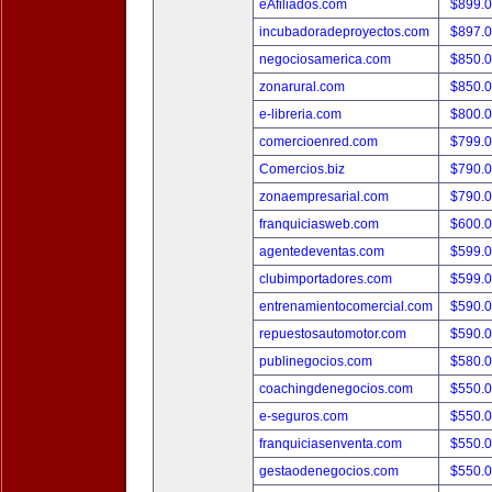
eAfiliados.com
$899.
incubadoradeproyectos.com
$897.
negociosamerica.com
$850.
zonarural.com
$850.
e-libreria.com
$800.
comercioenred.com
$799.
Comercios.biz
$790.
zonaempresarial.com
$790.
franquiciasweb.com
$600.
agentedeventas.com
$599.
clubimportadores.com
$599.
entrenamientocomercial.com
$590.
repuestosautomotor.com
$590.
publinegocios.com
$580.
coachingdenegocios.com
$550.
e-seguros.com
$550.
franquiciasenventa.com
$550.
gestaodenegocios.com
$550.