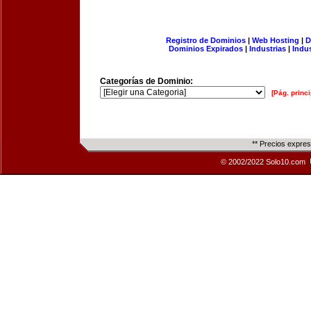
Registro de Dominios
|
Web Hosting
|
D
Dominios Expirados
|
Industrias
|
Indu
Categorías de Dominio:
[Pág. princi
** Precios expre
© 2002/2022 Solo10.com