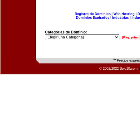
Registro de Dominios
|
Web Hosting
|
D
Dominios Expirados
|
Industrias
|
Indu
Categorías de Dominio:
[Pág. princi
** Precios expre
© 2002/2022 Solo10.com