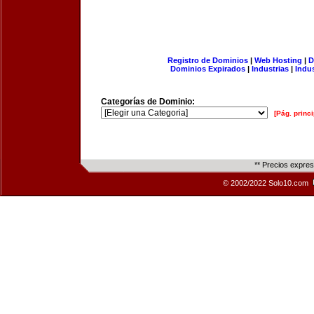
Registro de Dominios
|
Web Hosting
|
D
Dominios Expirados
|
Industrias
|
Indu
Categorías de Dominio:
[Pág. princi
** Precios expre
© 2002/2022 Solo10.com