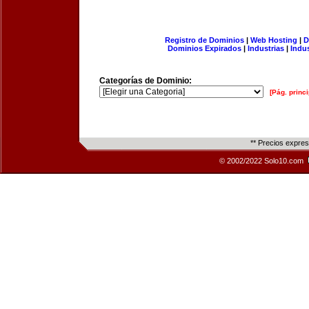
Registro de Dominios
|
Web Hosting
|
D
Dominios Expirados
|
Industrias
|
Indu
Categorías de Dominio:
[Pág. princi
** Precios expre
© 2002/2022 Solo10.com