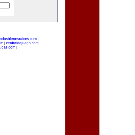
nciosbienesraices.com
|
om
|
centraldejuego.com
|
aldas.com
|