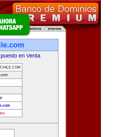
ile.com
 puesto en Venta
CHILE.COM
e.com
a!
le.com
tas