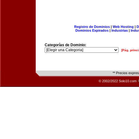
Registro de Dominios
|
Web Hosting
|
D
Dominios Expirados
|
Industrias
|
Indu
Categorías de Dominio:
[Pág. princi
** Precios expre
© 2002/2022 Solo10.com