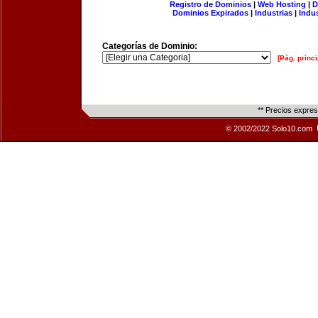
Registro de Dominios
|
Web Hosting
|
D
Dominios Expirados
|
Industrias
|
Indu
Categorías de Dominio:
[Pág. princi
** Precios expre
© 2002/2022 Solo10.com