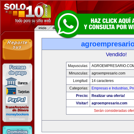
agroempresari
Vendido!
Mayusculas:
AGROEMPRESARIO.CO
Minusculas:
agroempresario.com
Longitud:
14 caracteres
Categorias:
Empresas e Industrias
,
Pr
Precio:
Realizar una oferta!
Visitar!
agroempresario.com
Serán consideradas ofer