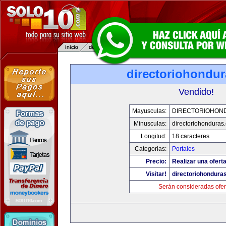
directoriohondu
Vendido!
Mayusculas:
DIRECTORIOHON
Minusculas:
directoriohonduras
Longitud:
18 caracteres
Categorias:
Portales
Precio:
Realizar una oferta
Visitar!
directoriohondura
Serán consideradas ofer