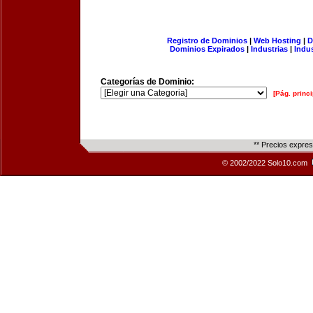
Registro de Dominios
|
Web Hosting
|
D
Dominios Expirados
|
Industrias
|
Indu
Categorías de Dominio:
[Pág. princi
** Precios expre
© 2002/2022 Solo10.com