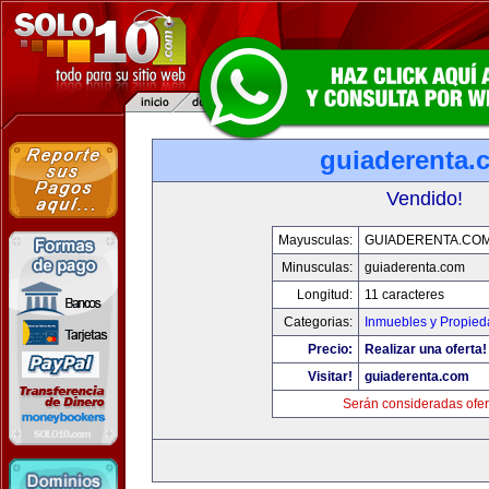
guiaderenta.
Vendido!
Mayusculas:
GUIADERENTA.CO
Minusculas:
guiaderenta.com
Longitud:
11 caracteres
Categorias:
Inmuebles y Propie
Precio:
Realizar una oferta!
Visitar!
guiaderenta.com
Serán consideradas ofer