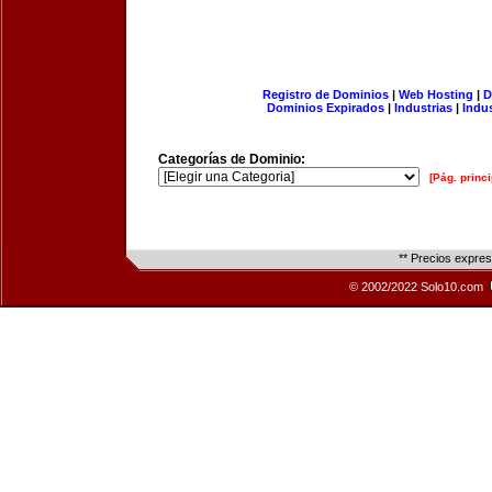
Registro de Dominios
|
Web Hosting
|
D
Dominios Expirados
|
Industrias
|
Indu
Categorías de Dominio:
[Pág. princi
** Precios expre
© 2002/2022 Solo10.com