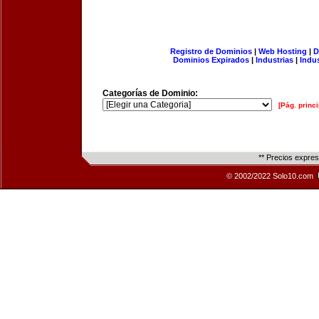
Registro de Dominios
|
Web Hosting
|
D
Dominios Expirados
|
Industrias
|
Indu
Categorías de Dominio:
[Pág. princi
** Precios expre
© 2002/2022 Solo10.com