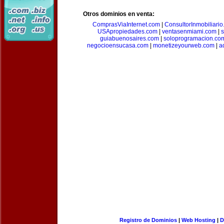
Otros dominios en venta:
ComprasViaInternet.com
|
ConsultorInmobiliari
USApropiedades.com
|
ventasenmiami.com
|
s
guiabuenosaires.com
|
soloprogramacion.co
negocioensucasa.com
|
monetizeyourweb.com
|
a
Registro de Dominios
|
Web Hosting
|
D