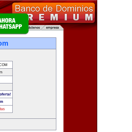
om
COM
om
oferta!
om
tas