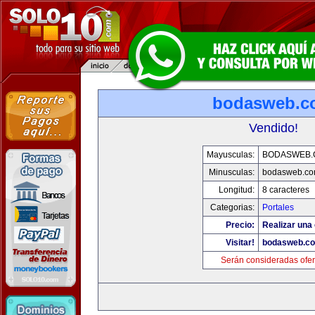
bodasweb.c
Vendido!
Mayusculas:
BODASWEB.
Minusculas:
bodasweb.c
Longitud:
8 caracteres
Categorias:
Portales
Precio:
Realizar una 
Visitar!
bodasweb.c
Serán consideradas ofer