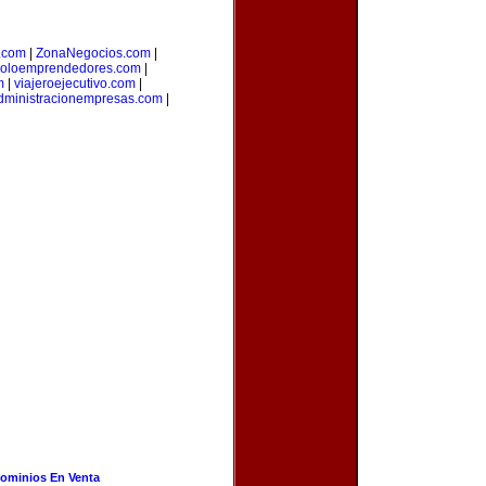
o.com
|
ZonaNegocios.com
|
oloemprendedores.com
|
m
|
viajeroejecutivo.com
|
dministracionempresas.com
|
ominios En Venta