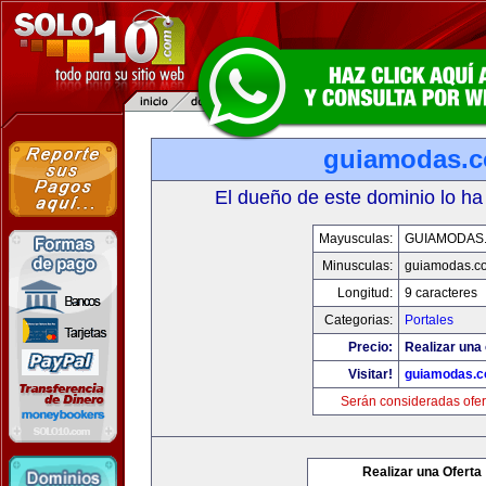
guiamodas.
El dueño de este dominio lo ha
Mayusculas:
GUIAMODAS
Minusculas:
guiamodas.c
Longitud:
9 caracteres
Categorias:
Portales
Precio:
Realizar una 
Visitar!
guiamodas.
Serán consideradas ofer
Realizar una Oferta