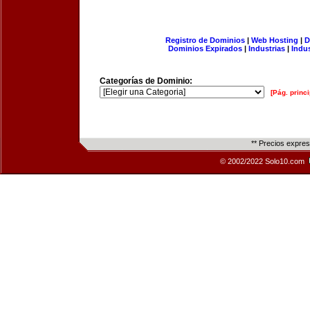
Registro de Dominios
|
Web Hosting
|
D
Dominios Expirados
|
Industrias
|
Indu
Categorías de Dominio:
[Pág. princi
** Precios expre
© 2002/2022 Solo10.com