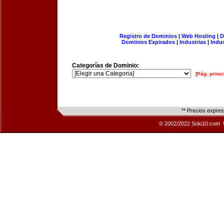
Registro de Dominios
|
Web Hosting
|
D
Dominios Expirados
|
Industrias
|
Indu
Categorías de Dominio:
[Pág. princi
** Precios expre
© 2002/2022 Solo10.com