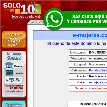
e-mujeres.c
El dueño de este dominio lo ha
Mayusculas:
E-MUJERES
Minusculas:
e-mujeres.co
Longitud:
9 caracteres
Categorias:
Portales
,
Soc
Precio:
Realizar una 
Visitar!
e-mujeres.c
Serán consideradas ofer
Realizar una Oferta