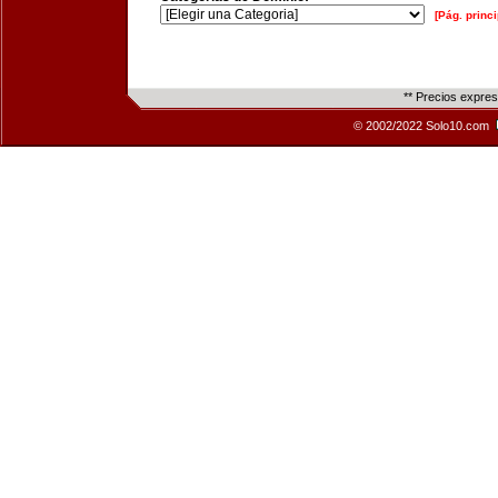
[Pág. princi
** Precios expre
© 2002/2022 Solo10.com